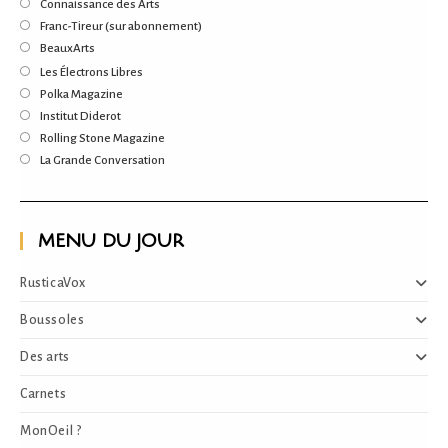
S’ouvre
Connaissance des Arts
nouvel
un
dans
S’ouvre
Franc-Tireur (sur abonnement)
onglet
nouvel
un
dans
S’ouvre
BeauxArts
onglet
nouvel
un
dans
S’ouvre
Les Électrons Libres
onglet
nouvel
un
dans
S’ouvre
Polka Magazine
onglet
nouvel
un
dans
S’ouvre
Institut Diderot
onglet
nouvel
un
dans
S’ouvre
Rolling Stone Magazine
onglet
nouvel
un
dans
S’ouvre
La Grande Conversation
onglet
nouvel
un
dans
onglet
nouvel
un
onglet
nouvel
onglet
MENU DU JOUR
RusticaVox
Boussoles
Des arts
Carnets
MonOeil ?