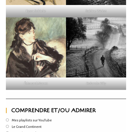
Egon Schiele
Sabine Weiss
Édouard Manet
Rolando Olly
COMPRENDRE ET/OU ADMIRER
S’ouvre
Mes playlists sur YouTube
dans
S’ouvre
Le Grand Continent
un
dans