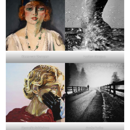
Kees van Dongen
Lucien clergue
Cornelia Schleime
Ando Fuchs