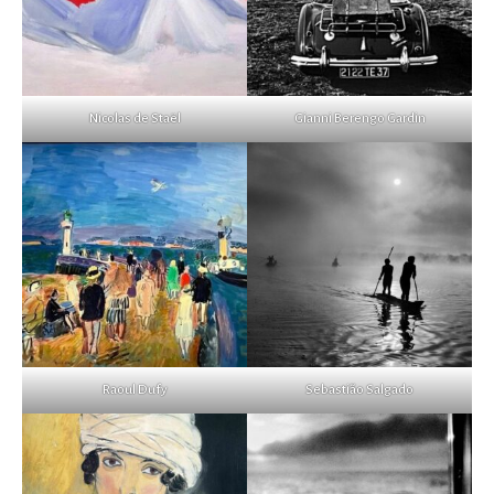
Nicolas de Staël
Gianni Berengo Gardin
Raoul Dufy
Sebastião Salgado