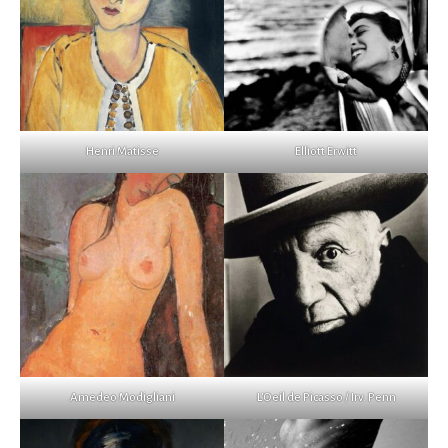
Henri Matisse
Elliott Erwitt
Amedeo Modigliani
L'Oeil de Picasso / Irv. Penn