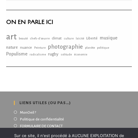
ON EN PARLE ICI
art
musique
climat
Liberté
beauté
chefs-d'œuvre
culture
laïcité
photographie
nature
nuance
Peinture
planète
politique
Populisme
rugby
radicalisme
solitude
économie
LIENS UTILES (OU PAS…)
MonOeil ?
Politique de confidentialité
FORMULAIRE DE CONTACT
Sur ce site, il n'est procédé à AUCUNE EXPLOITATION de