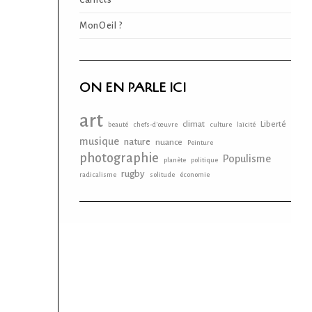
Carnets
MonOeil ?
ON EN PARLE ICI
art
climat
Liberté
beauté
chefs-d'œuvre
culture
laïcité
musique
nature
nuance
Peinture
photographie
Populisme
planète
politique
rugby
radicalisme
solitude
économie