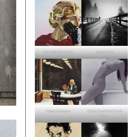
Cornelia Schleime
Ando Fuchs
Edward Hopper
Cindy Crawford / Herb
Ritts