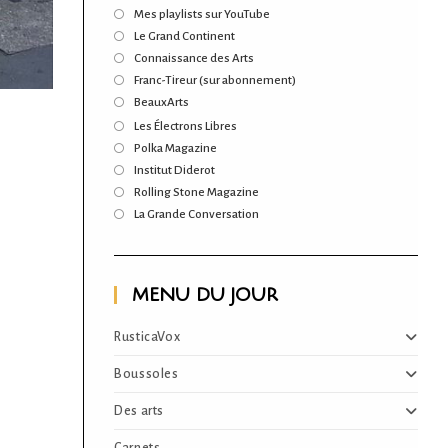
S’ouvre
Mes playlists sur YouTube
dans
S’ouvre
Le Grand Continent
un
dans
S’ouvre
Connaissance des Arts
nouvel
un
dans
S’ouvre
Franc-Tireur (sur abonnement)
onglet
nouvel
un
dans
S’ouvre
BeauxArts
onglet
nouvel
un
dans
S’ouvre
Les Électrons Libres
onglet
nouvel
un
dans
S’ouvre
Polka Magazine
onglet
nouvel
un
dans
S’ouvre
Institut Diderot
onglet
nouvel
un
dans
S’ouvre
Rolling Stone Magazine
onglet
nouvel
un
dans
S’ouvre
La Grande Conversation
onglet
nouvel
un
dans
onglet
nouvel
un
onglet
nouvel
onglet
MENU DU JOUR
RusticaVox
Boussoles
Des arts