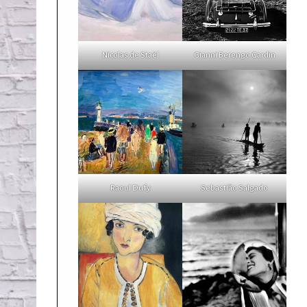
Nicolas de Staël
Gianni Berengo Gardin
Raoul Dufy
Sebastião Salgado