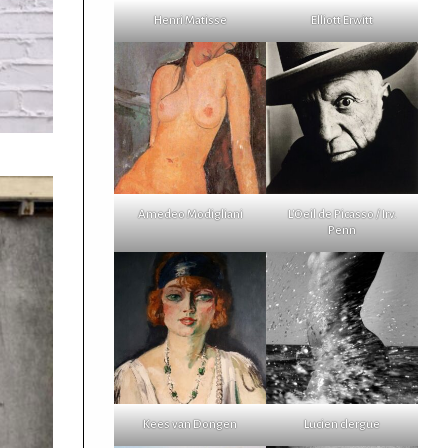
Henri Matisse
Elliott Erwitt
Amedeo Modigliani
L'Oeil de Picasso / Irv.
Penn
Kees van Dongen
Lucien clergue