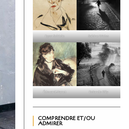
Egon Schiele
Sabine Weiss
Édouard Manet
Rolando Olly
COMPRENDRE ET/OU
ADMIRER