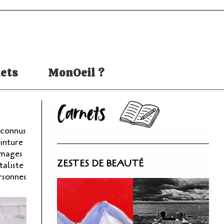
ets
MonOeil ?
nconnus
einture
images
ZESTES DE BEAUTÉ
taliste
ersonnes