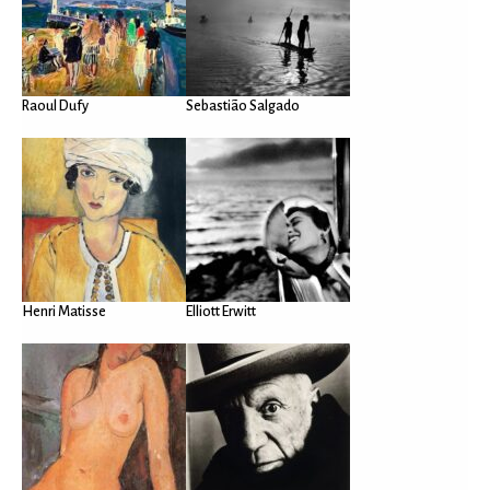
Raoul Dufy
Sebastião Salgado
Henri Matisse
Elliott Erwitt