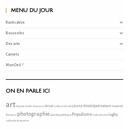
MENU DU JOUR
RusticaVox
Boussoles
Des arts
Carnets
MonOeil ?
ON EN PARLE ICI
art
musique
nature
climat
Liberté
nuance
beauté
chefs-d'œuvre
culture
laïcité
photographie
Populisme
rugby
Peinture
planète
politique
radicalisme
solitude
économie