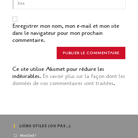
to
l’URL
comment
de
votre
site
Enregistrer mon nom, mon e-mail et mon site
(facultatif)
dans le navigateur pour mon prochain
commentaire.
Ce site utilise Akismet pour réduire les
indésirables.
En savoir plus sur la façon dont les
données de vos commentaires sont traitées
.
LIENS UTILES (OU PAS…)
MonOeil ?