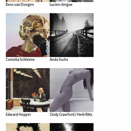
Kees van Dongen
Lucien clergue
Cornelia Schleime
Ando Fuchs
Edward Hopper
Cindy Crawford / Herb Ritts