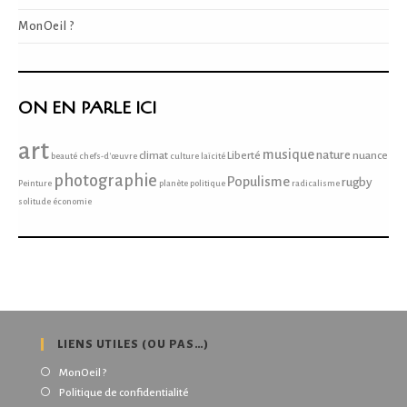
MonOeil ?
ON EN PARLE ICI
art
musique
nature
climat
Liberté
nuance
beauté
chefs-d'œuvre
culture
laïcité
photographie
Populisme
rugby
Peinture
planète
politique
radicalisme
solitude
économie
LIENS UTILES (OU PAS…)
MonOeil ?
Politique de confidentialité