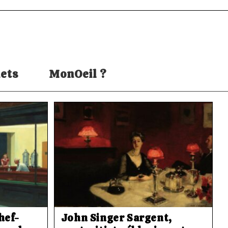
ets
MonOeil ?
hef-
John Singer Sargent,