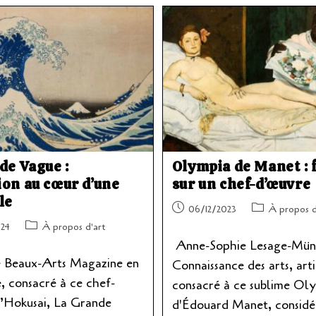
de Vague :
Olympia de Manet : 
on au cœur d’une
sur un chef-d’œuvre
le
Publication
Post
06/12/2023
À propos d
publiée :
category:
Post
24
À propos d'art
category:
Anne-Sophie Lesage-Mün
e Beaux-Arts Magazine en
Connaissance des arts, art
e, consacré à ce chef-
consacré à ce sublime Ol
’Hokusai, La Grande
d'Édouard Manet, consid