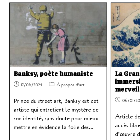
Et
Alfred
Stieglitz,
Tout
Feu
Tout
Flamme
Banksy, poète humaniste
La Gran
immersi
Publication
Post
17/06/2024
À propos d'art
merveil
publiée :
category:
Publication
Prince du street art, Banksy est cet
06/01/20
publiée :
artiste qui entretient le mystère de
Article d
son identité, sans doute pour mieux
accès libr
mettre en évidence la folie des…
d’œuvre d