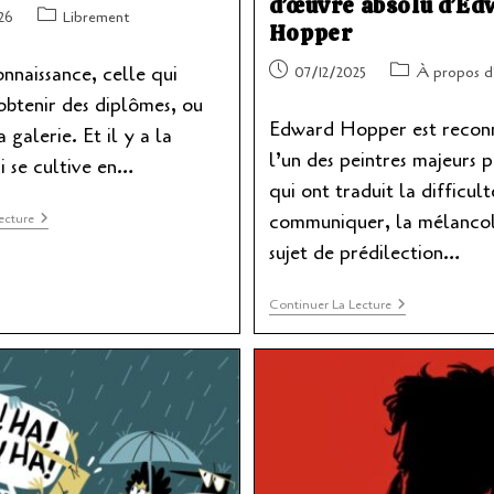
d’œuvre absolu d’Ed
Post
26
Librement
Hopper
category:
Publication
Post
onnaissance, celle qui
07/12/2025
À propos d
publiée :
category:
btenir des diplômes, ou
Edward Hopper est reco
 galerie. Et il y a la
l’un des peintres majeurs 
i se cultive en…
qui ont traduit la difficult
MonOeil
communiquer, la mélancoli
ecture
Et
sujet de prédilection…
La
Culture
«
Continuer La Lecture
Nighthawks
»,
Le
Chef-
D’œuvre
Absolu
D’Edward
Hopper