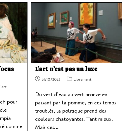
Une
Harmonie
De
Couleurs
focus
L’art n’est pas un luxe
Publication
Post
31/10/2023
Librement
publiée :
category:
'art
Du vert d’eau au vert bronze en
ch pour
passant par la pomme, en ces temps
icle
troublés, la politique prend des
ympia
couleurs chatoyantes. Tant mieux.
éré comme
Mais ces…