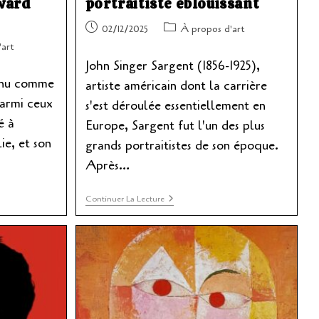
ward
portraitiste éblouissant
Publication
Post
02/12/2025
À propos d'art
publiée :
category:
'art
John Singer Sargent (1856-1925),
nnu comme
artiste américain dont la carrière
parmi ceux
s'est déroulée essentiellement en
é à
Europe, Sargent fut l'un des plus
e, et son
grands portraitistes de son époque.
Après…
John
Continuer La Lecture
Singer
Sargent,
Portraitiste
Éblouissant