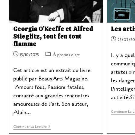
Georgia O’Keeffe et Alfred
Les art
Stieglitz, tout feu tout
Publication
25/03/20
flamme
publiée :
Publication
Post
Il y a que
15/10/2025
À propos d'art
publiée :
category:
communiqu
Cet article est un extrait du livre
artistes »
publié par BeauxArts Magazine,
les danger
Amours fous, Passions fatales,
l’intellige
consacré aux grandes rencontres
activité.S
amoureuses de l’art. Son auteur,
Alain…
Continuer La L
Georgia
Continuer La Lecture
O’Keeffe