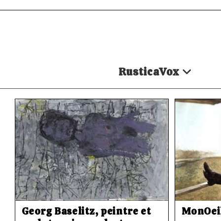
Skip
to
content
RusticaVox
Georg Baselitz, peintre et
MonOeil