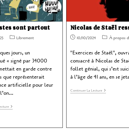
istes sont partout
Nicolas de Staël res
Post
Publication
Post
25
Librement
10/10/2024
À propos d
category:
publiée :
category:
lques jours, un
"Exercices de Staël", ouv
é « signé par 34000
consacré à Nicolas de Staë
 mettait en garde contre
follet génial, qui s’est sui
s que représenterait
à l’âge de 41 ans, en se je
nce artificielle pour leur
Nicolas
Continuer La Lecture
i l’on…
De
Staël
Ressuscité
Les
ecture
Artistes
Sont
Partout