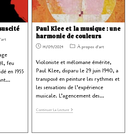
suscité
Paul Klee et la musique : une
harmonie de couleurs
'art
Publication
Post
14/09/2024
À propos d'art
publiée :
category:
rage
Violoniste et mélomane émérite,
l, feu
Paul Klee, disparu le 29 juin 1940, a
cidé en 1955
transposé en peinture les rythmes et
tant…
les sensations de l’expérience
musicale. L’agencement des…
Paul
Continuer La Lecture
Klee
Et
La
Musique
: