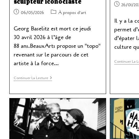
sculpteur iconoclaste
Publication
26/01/20
publiée :
Publication
Post
06/05/2026
À propos d'art
publiée :
category:
Il y a la c
Georg Baselitz est mort ce jeudi
permet d’o
30 avril 2026 à l’âge de
d’épater la
88 ans.BeauxArts propose un "topo"
culture qu
revenant sur le parcours de cet
Continuer La L
artiste à la force…
Georg
Continuer La Lecture
Baselitz,
Peintre
Et
Sculpteur
Iconoclaste