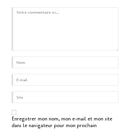
Comment
Enter
your
name
or
Enter
username
your
to
email
comment
address
Saisir
to
l’URL
comment
de
votre
site
Enregistrer mon nom, mon e-mail et mon site
(facultatif)
dans le navigateur pour mon prochain