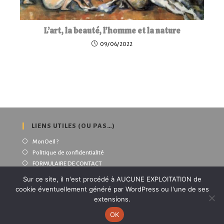
L’art, la beauté, l’homme et la nature
09/06/2022
LIENS UTILES (OU PAS…)
MonOeil ?
Politique de confidentialité
FORMULAIRE DE CONTACT
Sur ce site, il n'est procédé à AUCUNE EXPLOITATION de
cookie éventuellement généré par WordPress ou l'une de ses
Bluesky
Mastodon
X
Facebook
extensions.
OK
Copyright MonOeil 2026 | Fait avec
à la campagne