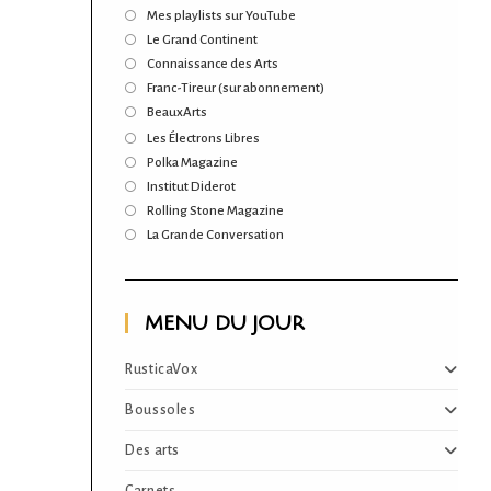
S’ouvre
Mes playlists sur YouTube
dans
S’ouvre
Le Grand Continent
un
dans
S’ouvre
Connaissance des Arts
nouvel
un
dans
S’ouvre
Franc-Tireur (sur abonnement)
onglet
nouvel
un
dans
S’ouvre
BeauxArts
onglet
nouvel
un
dans
S’ouvre
Les Électrons Libres
onglet
nouvel
un
dans
S’ouvre
Polka Magazine
onglet
nouvel
un
dans
S’ouvre
Institut Diderot
onglet
nouvel
un
dans
S’ouvre
Rolling Stone Magazine
onglet
nouvel
un
dans
S’ouvre
La Grande Conversation
onglet
nouvel
un
dans
onglet
nouvel
un
onglet
nouvel
onglet
MENU DU JOUR
RusticaVox
Boussoles
Des arts