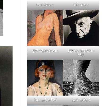
Henri Matisse
Elliott Erwitt
Amedeo Modigliani
L'Oeil de Picasso / Irv.
Penn
Kees van Dongen
Lucien clergue