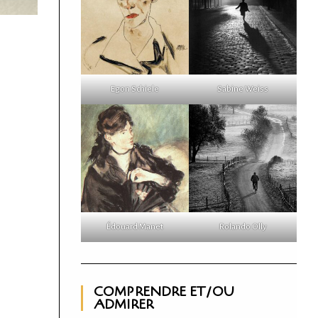
Egon Schiele
Sabine Weiss
Édouard Manet
Rolando Olly
COMPRENDRE ET/OU
ADMIRER