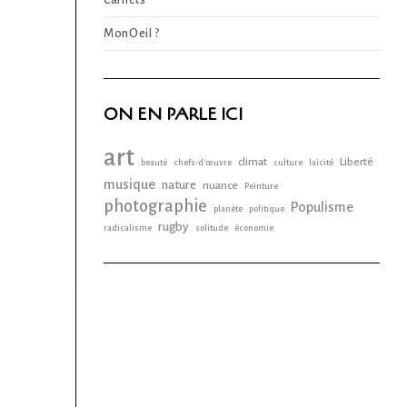
Carnets
MonOeil ?
ON EN PARLE ICI
art
climat
Liberté
beauté
chefs-d'œuvre
culture
laïcité
musique
nature
nuance
Peinture
photographie
Populisme
planète
politique
rugby
radicalisme
solitude
économie