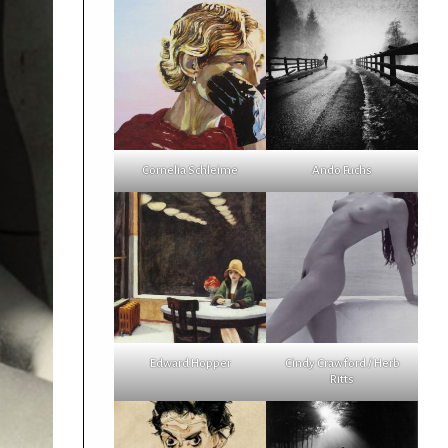
Cornelia Schleime
Ando Fuchs
Edward Hopper
Cindy Crawford / Herb
Ritts