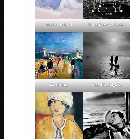
Nicolas de Staël
Gianni Berengo Gardin
Raoul Dufy
Sebastião Salgado