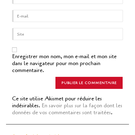
name
or
Enter
username
your
to
email
comment
address
Saisir
to
l’URL
comment
de
votre
site
Enregistrer mon nom, mon e-mail et mon site
(facultatif)
dans le navigateur pour mon prochain
commentaire.
Ce site utilise Akismet pour réduire les
indésirables.
En savoir plus sur la façon dont les
données de vos commentaires sont traitées
.