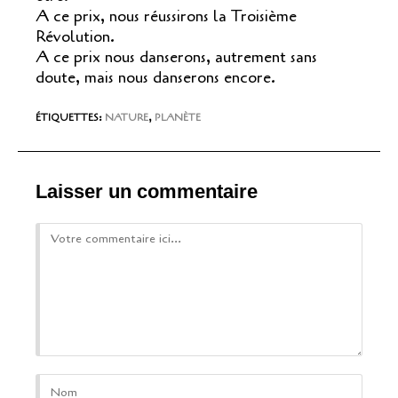
A ce prix, nous réussirons la Troisième
Révolution.
A ce prix nous danserons, autrement sans
doute, mais nous danserons encore.
ÉTIQUETTES
:
NATURE
,
PLANÈTE
Laisser un commentaire
Comment
Enter
your