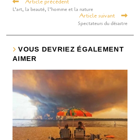
Article précédent
Read
more
L’art, la beauté, l’homme et la nature
articles
Article suivant
Spectateurs du désastre
VOUS DEVRIEZ ÉGALEMENT
AIMER