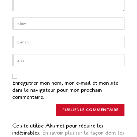
Enter
your
name
or
Enter
username
your
to
email
comment
address
Saisir
to
l’URL
comment
de
votre
site
Enregistrer mon nom, mon e-mail et mon site
(facultatif)
dans le navigateur pour mon prochain
commentaire.
Ce site utilise Akismet pour réduire les
indésirables.
En savoir plus sur la façon dont les